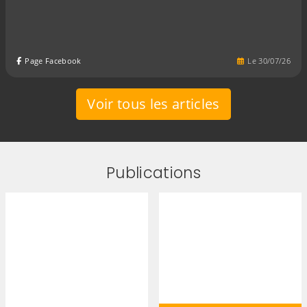
Page Facebook
Le
30
/
07
/
26
Voir tous les articles
Publications