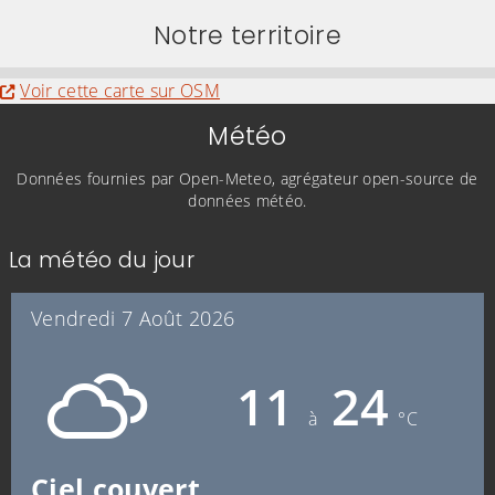
Notre territoire
Evitez la carte interactive ci-après et aller au
Voir cette carte sur OSM
Météo
Données fournies par Open-Meteo, agrégateur open-source de
données météo.
La météo du jour
Vendredi 7 Août 2026
11
24
à
°C
Ciel couvert