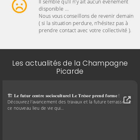
Il semble qu'il n'y ait aucun événement
disponible ...
Nous vous conseillons de revenir demain
( si la situation perdure, n'hésitez pas à
prendre contact avec votre collectivité ).
Les actualités de la Champagne
Picarde
🏗️ 𝐋𝐞 𝐟𝐮𝐭𝐮𝐫 𝐜𝐞𝐧𝐭𝐫𝐞 𝐬𝐨𝐜𝐢𝐨𝐜𝐮𝐥𝐭𝐮𝐫𝐞𝐥 𝐋𝐞 𝐓𝐫𝐞́𝐬𝐨𝐫 𝐩𝐫𝐞𝐧𝐝 𝐟𝐨𝐫𝐦𝐞 !
Découvrez l'avancement des travaux et la future terrasse de
ce nouveau lieu de vie qui…