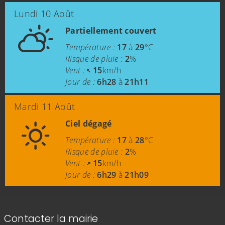
Lundi 10 Août
Partiellement couvert
Température :
17
à
29
°C
Risque de pluie :
2
%
Vent :
15
km/h
Jour de :
6h28
à
21h11
Mardi 11 Août
Ciel dégagé
Température :
17
à
28
°C
Risque de pluie :
2
%
Vent :
15
km/h
Jour de :
6h29
à
21h09
Informations de contact
Contacter la mairie