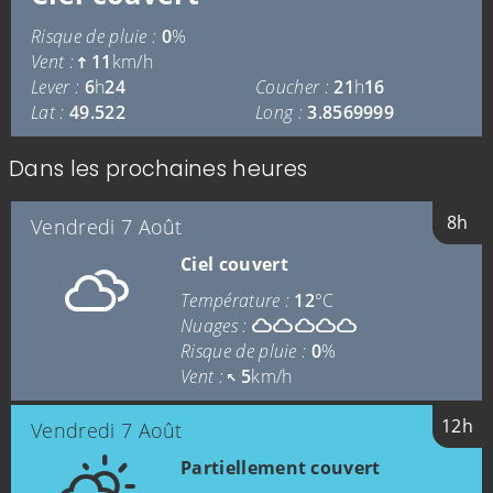
Risque de pluie :
0
%
Vent :
11
km/h
Lever :
6
h
24
Coucher :
21
h
16
Lat :
49.522
Long :
3.8569999
Dans les prochaines heures
8h
Vendredi 7 Août
Ciel couvert
Température :
12
°C
Nuages :
Risque de pluie :
0
%
Vent :
5
km/h
12h
Vendredi 7 Août
Partiellement couvert