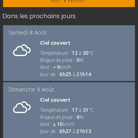
Vent :
11
km/h
Dans les prochains jours
Samedi 8 Août
Ciel couvert
Température :
12
à
30
°C
Risque de pluie :
0
%
Vent :
9
km/h
Jour de :
6h25
à
21h14
Dimanche 9 Août
Ciel couvert
Température :
17
à
31
°C
Risque de pluie :
6
%
Vent :
10
km/h
Jour de :
6h27
à
21h13