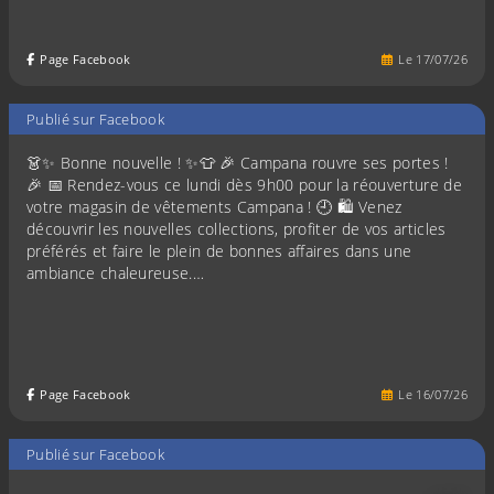
Page Facebook
Le
17
/
07
/
26
Publié sur Facebook
👗✨ Bonne nouvelle ! ✨👕 🎉 Campana rouvre ses portes !
🎉 📅 Rendez-vous ce lundi dès 9h00 pour la réouverture de
votre magasin de vêtements Campana ! 🕘 🛍️ Venez
découvrir les nouvelles collections, profiter de vos articles
préférés et faire le plein de bonnes affaires dans une
ambiance chaleureuse.…
Page Facebook
Le
16
/
07
/
26
Publié sur Facebook