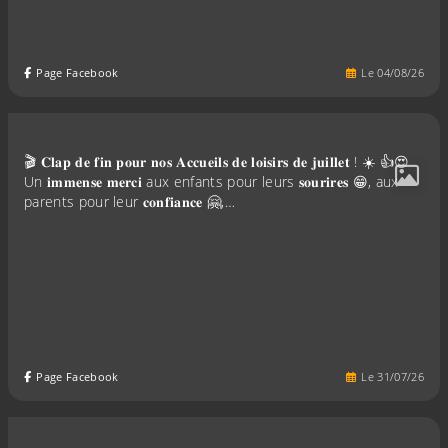
Page Facebook
Le
04
/
08
/
26
🎬 𝐂𝐥𝐚𝐩 𝐝𝐞 𝐟𝐢𝐧 𝐩𝐨𝐮𝐫 𝐧𝐨𝐬 𝐀𝐜𝐜𝐮𝐞𝐢𝐥𝐬 𝐝𝐞 𝐥𝐨𝐢𝐬𝐢𝐫𝐬 𝐝𝐞 𝐣𝐮𝐢𝐥𝐥𝐞𝐭 ! ☀️ 👍😍
Un 𝐢𝐦𝐦𝐞𝐧𝐬𝐞 𝐦𝐞𝐫𝐜𝐢 aux enfants pour leurs 𝐬𝐨𝐮𝐫𝐢𝐫𝐞𝐬 😁, aux
parents pour leur 𝐜𝐨𝐧𝐟𝐢𝐚𝐧𝐜𝐞 🤗,…
Page Facebook
Le
31
/
07
/
26