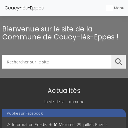
Coucy-lès-Eppes
Menu
Bienvenue sur le site de la
Commune de Coucy-lès-Eppes !
Rechercher sur le site
Lan
Actualités
La vie de la commune
Publié sur Facebook
⚠️ Information Enedis ⚠️ 🔌 Mercredi 29 juillet, Enedis