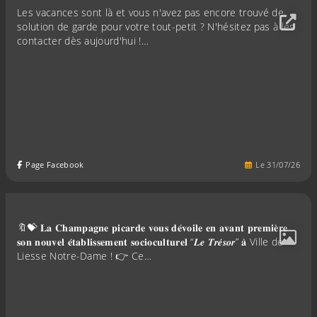
Les vacances sont là et vous n'avez pas encore trouvé de
solution de garde pour votre tout-petit ? N'hésitez pas à les
contacter dès aujourd'hui !…
Page Facebook
Le
31
/
07
/
26
🔖💝 𝐋𝐚 𝐂𝐡𝐚𝐦𝐩𝐚𝐠𝐧𝐞 𝐩𝐢𝐜𝐚𝐫𝐝𝐞 𝐯𝐨𝐮𝐬 𝐝𝐞́𝐯𝐨𝐢𝐥𝐞 𝐞𝐧 𝐚𝐯𝐚𝐧𝐭 𝐩𝐫𝐞𝐦𝐢𝐞̀𝐫𝐞
𝐬𝐨𝐧 𝐧𝐨𝐮𝐯𝐞𝐥 𝐞́𝐭𝐚𝐛𝐥𝐢𝐬𝐬𝐞𝐦𝐞𝐧𝐭 𝐬𝐨𝐜𝐢𝐨𝐜𝐮𝐥𝐭𝐮𝐫𝐞𝐥 “𝑳𝒆 𝑻𝒓𝒆́𝒔𝒐𝒓” 𝐚̀ Ville de
Liesse Notre-Dame ! 👉 Ce…