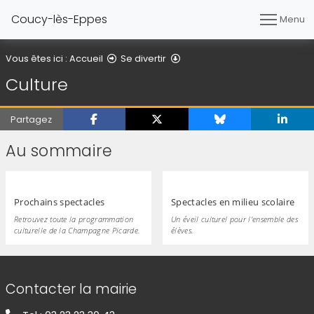
Coucy-lès-Eppes
Menu
Culture
Vous êtes ici :
Accueil
Se divertir
Culture
Partagez
Au sommaire
Prochains spectacles
Spectacles en milieu scolaire
Retrouvez toute la programmation
Un éveil culturel pour l'ensemble des
culturelle de la Champagne Picarde.
élèves.
Informations de contact
Contacter la mairie